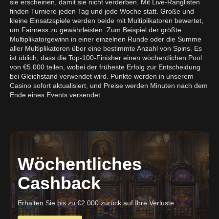
sie erscheinen, damit sie nicht verderben. Mit Live-Ranglisten
finden Turniere jeden Tag und jede Woche statt. Große und
kleine Einsatzspiele werden beide mit Multiplikatoren bewertet,
um Fairness zu gewährleisten. Zum Beispiel der größte
Multiplikatorgewinn in einer einzelnen Runde oder die Summe
aller Multiplikatoren über eine bestimmte Anzahl von Spins. Es
ist üblich, dass die Top-100-Finisher einen wöchentlichen Pool
von €5.000 teilen, wobei der früheste Erfolg zur Entscheidung
bei Gleichstand verwendet wird. Punkte werden in unserem
Casino sofort aktualisiert, und Preise werden Minuten nach dem
Ende eines Events versendet.
Wöchentliches
Cashback
Erhalten Sie bis zu €2.000 zurück auf Ihre Verluste