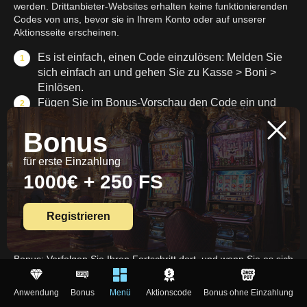
werden. Drittanbieter-Websites erhalten keine funktionierenden
Codes von uns, bevor sie in Ihrem Konto oder auf unserer
Aktionsseite erscheinen.
Es ist einfach, einen Code einzulösen: Melden Sie
sich einfach an und gehen Sie zu Kasse > Boni >
Einlösen.
Fügen Sie im Bonus-Vorschau den Code ein und
überprüfen Sie die Wettanforderungen, den
maximalen Einsatz und die berechtigten Spiele.
Bonus
Tätigen Sie eine Einzahlung, falls erforderlich (in der
für erste Einzahlung
Regel mindestens €20), und klicken Sie auf
1000€ + 250 FS
„Aktivieren“.
Beginnen Sie mit berechtigten Spielen zu spielen,
und das Bonusgeld oder die Free Spins erscheinen
Registrieren
automatisch.
Bonus: Verfolgen Sie Ihren Fortschritt dort, und wenn Sie es sich
anders überlegen, können Sie dort abbrechen.
Anwendung
Bonus
Menü
Aktionscode
Bonus ohne Einzahlung
Match-Angebote bis zu 100 % auf bestimmte