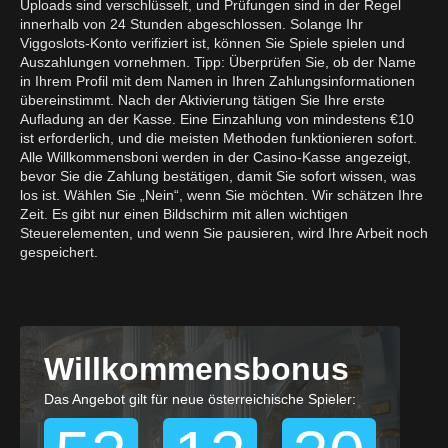
Uploads sind verschlüsselt, und Prüfungen sind in der Regel
innerhalb von 24 Stunden abgeschlossen. Solange Ihr
Viggoslots-Konto verifiziert ist, können Sie Spiele spielen und
Auszahlungen vornehmen. Tipp: Überprüfen Sie, ob der Name
in Ihrem Profil mit dem Namen in Ihren Zahlungsinformationen
übereinstimmt. Nach der Aktivierung tätigen Sie Ihre erste
Aufladung an der Kasse. Eine Einzahlung von mindestens €10
ist erforderlich, und die meisten Methoden funktionieren sofort.
Alle Willkommensboni werden in der Casino-Kasse angezeigt,
bevor Sie die Zahlung bestätigen, damit Sie sofort wissen, was
los ist. Wählen Sie „Nein“, wenn Sie möchten. Wir schätzen Ihre
Zeit. Es gibt nur einen Bildschirm mit allen wichtigen
Steuerelementen, und wenn Sie pausieren, wird Ihre Arbeit noch
gespeichert.
Willkommensbonus
Das Angebot gilt für neue österreichische Spieler: