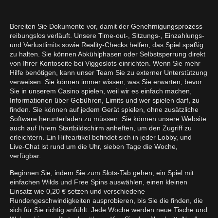
Bereiten Sie Dokumente vor, damit der Genehmigungsprozess
reibungslos verläuft. Unsere Time-out-, Sitzungs-, Einzahlungs-
und Verlustlimits sowie Reality-Checks helfen, das Spiel spaßig
zu halten. Sie können Abkühlphasen oder Selbstsperrung direkt
von Ihrer Kontoseite bei Viggoslots einrichten. Wenn Sie mehr
Hilfe benötigen, kann unser Team Sie zu externer Unterstützung
verweisen. Sie können immer wissen, was Sie erwarten, bevor
Sie in unserem Casino spielen, weil wir es einfach machen,
Informationen über Gebühren, Limits und wer spielen darf, zu
finden. Sie können auf jedem Gerät spielen, ohne zusätzliche
Software herunterladen zu müssen. Sie können unsere Website
auch auf Ihrem Startbildschirm anheften, um den Zugriff zu
erleichtern. Ein Hilfeartikel befindet sich in jeder Lobby, und
Live-Chat ist rund um die Uhr, sieben Tage die Woche,
verfügbar.
Beginnen Sie, indem Sie zum Slots-Tab gehen, ein Spiel mit
einfachen Wilds und Free Spins auswählen, einen kleinen
Einsatz wie 0,20 € setzen und verschiedene
Rundengeschwindigkeiten ausprobieren, bis Sie die finden, die
sich für Sie richtig anfühlt. Jede Woche werden neue Tische und