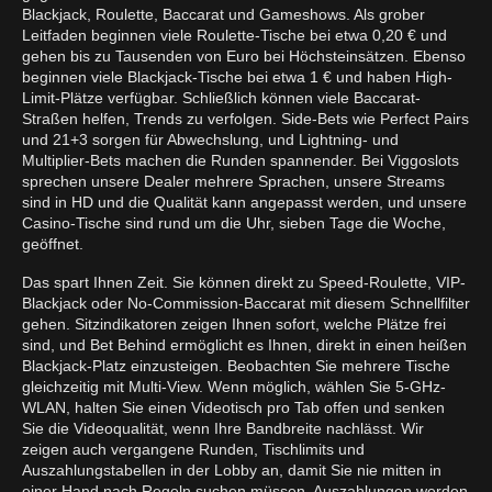
Blackjack, Roulette, Baccarat und Gameshows. Als grober
Leitfaden beginnen viele Roulette-Tische bei etwa 0,20 € und
gehen bis zu Tausenden von Euro bei Höchsteinsätzen. Ebenso
beginnen viele Blackjack-Tische bei etwa 1 € und haben High-
Limit-Plätze verfügbar. Schließlich können viele Baccarat-
Straßen helfen, Trends zu verfolgen. Side-Bets wie Perfect Pairs
und 21+3 sorgen für Abwechslung, und Lightning- und
Multiplier-Bets machen die Runden spannender. Bei Viggoslots
sprechen unsere Dealer mehrere Sprachen, unsere Streams
sind in HD und die Qualität kann angepasst werden, und unsere
Casino-Tische sind rund um die Uhr, sieben Tage die Woche,
geöffnet.
Das spart Ihnen Zeit. Sie können direkt zu Speed-Roulette, VIP-
Blackjack oder No-Commission-Baccarat mit diesem Schnellfilter
gehen. Sitzindikatoren zeigen Ihnen sofort, welche Plätze frei
sind, und Bet Behind ermöglicht es Ihnen, direkt in einen heißen
Blackjack-Platz einzusteigen. Beobachten Sie mehrere Tische
gleichzeitig mit Multi-View. Wenn möglich, wählen Sie 5-GHz-
WLAN, halten Sie einen Videotisch pro Tab offen und senken
Sie die Videoqualität, wenn Ihre Bandbreite nachlässt. Wir
zeigen auch vergangene Runden, Tischlimits und
Auszahlungstabellen in der Lobby an, damit Sie nie mitten in
einer Hand nach Regeln suchen müssen. Auszahlungen werden