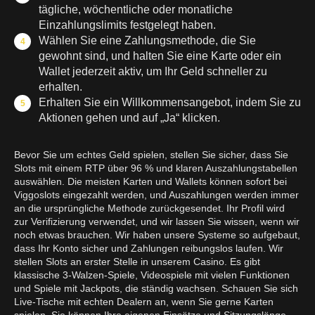
tägliche, wöchentliche oder monatliche
Einzahlungslimits festgelegt haben.
Wählen Sie eine Zahlungsmethode, die Sie
gewohnt sind, und halten Sie eine Karte oder ein
Wallet jederzeit aktiv, um Ihr Geld schneller zu
erhalten.
Erhalten Sie ein Willkommensangebot, indem Sie zu
Aktionen gehen und auf „Ja“ klicken.
Bevor Sie um echtes Geld spielen, stellen Sie sicher, dass Sie
Slots mit einem RTP über 96 % und klaren Auszahlungstabellen
auswählen. Die meisten Karten und Wallets können sofort bei
Viggoslots eingezahlt werden, und Auszahlungen werden immer
an die ursprüngliche Methode zurückgesendet. Ihr Profil wird
zur Verifizierung verwendet, und wir lassen Sie wissen, wenn wir
noch etwas brauchen. Wir haben unsere Systeme so aufgebaut,
dass Ihr Konto sicher und Zahlungen reibungslos laufen. Wir
stellen Slots an erster Stelle in unserem Casino. Es gibt
klassische 3-Walzen-Spiele, Videospiele mit vielen Funktionen
und Spiele mit Jackpots, die ständig wachsen. Schauen Sie sich
Live-Tische mit echten Dealern an, wenn Sie gerne Karten