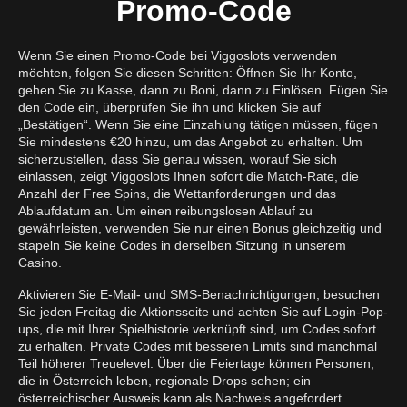
Promo-Code
Wenn Sie einen Promo-Code bei Viggoslots verwenden
möchten, folgen Sie diesen Schritten: Öffnen Sie Ihr Konto,
gehen Sie zu Kasse, dann zu Boni, dann zu Einlösen. Fügen Sie
den Code ein, überprüfen Sie ihn und klicken Sie auf
„Bestätigen“. Wenn Sie eine Einzahlung tätigen müssen, fügen
Sie mindestens €20 hinzu, um das Angebot zu erhalten. Um
sicherzustellen, dass Sie genau wissen, worauf Sie sich
einlassen, zeigt Viggoslots Ihnen sofort die Match-Rate, die
Anzahl der Free Spins, die Wettanforderungen und das
Ablaufdatum an. Um einen reibungslosen Ablauf zu
gewährleisten, verwenden Sie nur einen Bonus gleichzeitig und
stapeln Sie keine Codes in derselben Sitzung in unserem
Casino.
Aktivieren Sie E-Mail- und SMS-Benachrichtigungen, besuchen
Sie jeden Freitag die Aktionsseite und achten Sie auf Login-Pop-
ups, die mit Ihrer Spielhistorie verknüpft sind, um Codes sofort
zu erhalten. Private Codes mit besseren Limits sind manchmal
Teil höherer Treuelevel. Über die Feiertage können Personen,
die in Österreich leben, regionale Drops sehen; ein
österreichischer Ausweis kann als Nachweis angefordert