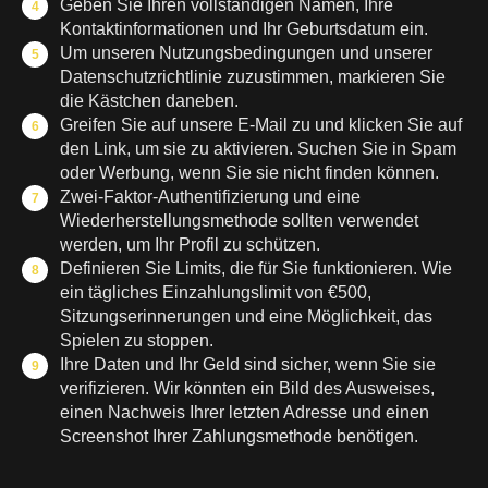
Geben Sie Ihren vollständigen Namen, Ihre
Kontaktinformationen und Ihr Geburtsdatum ein.
Um unseren Nutzungsbedingungen und unserer
Datenschutzrichtlinie zuzustimmen, markieren Sie
die Kästchen daneben.
Greifen Sie auf unsere E-Mail zu und klicken Sie auf
den Link, um sie zu aktivieren. Suchen Sie in Spam
oder Werbung, wenn Sie sie nicht finden können.
Zwei-Faktor-Authentifizierung und eine
Wiederherstellungsmethode sollten verwendet
werden, um Ihr Profil zu schützen.
Definieren Sie Limits, die für Sie funktionieren. Wie
ein tägliches Einzahlungslimit von €500,
Sitzungserinnerungen und eine Möglichkeit, das
Spielen zu stoppen.
Ihre Daten und Ihr Geld sind sicher, wenn Sie sie
verifizieren. Wir könnten ein Bild des Ausweises,
einen Nachweis Ihrer letzten Adresse und einen
Screenshot Ihrer Zahlungsmethode benötigen.