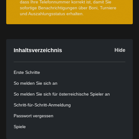
dass Ihre Telefonnummer korrekt ist, damit Sie
sofortige Benachrichtigungen über Boni, Turniere
und Auszahlungsstatus erhalten.
Inhaltsverzeichnis
Hide
Erste Schritte
So melden Sie sich an
So melden Sie sich für österreichische Spieler an
Schritt-für-Schritt-Anmeldung
Passwort vergessen
Spiele
Live-Dealer und Tische